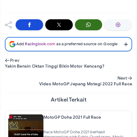
+
Add
Racinglook.com
as a preferred source on Google
Previous article:
Prev
Yakin Bensin Oktan Tinggi Bikin Motor Kencang?
Ne
Next
Video MotoGP Jepang Motegi 2022 Full Race
Artikel Terkait
MotoGP Doha 2021 Full Race
Race MotoGP Doha 2021 berhasil
dimenangkan oleh Fabio Quartararo. Meski