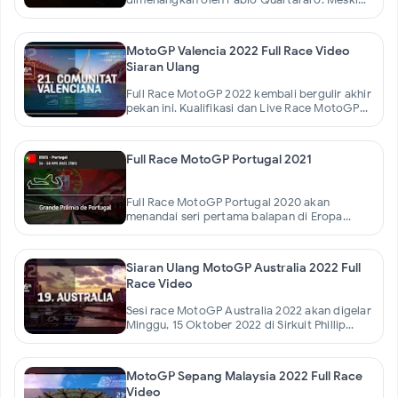
demikian, pimpinan klasemen sekarang jatuh
ke tangan ace Johann
MotoGP Valencia 2022 Full Race Video
Siaran Ulang
Full Race MotoGP 2022 kembali bergulir akhir
pekan ini. Kualifikasi dan Live Race MotoGP
Valencia 2022 ditayangkan Trans7 pada 5-6
November 2022, dan
Full Race MotoGP Portugal 2021
Full Race MotoGP Portugal 2020 akan
menandai seri pertama balapan di Eropa
musim ini.MotoGP Portugal juga akan menjadi
kali pertama Marc Marquez
Siaran Ulang MotoGP Australia 2022 Full
Race Video
Sesi race MotoGP Australia 2022 akan digelar
Minggu, 15 Oktober 2022 di Sirkuit Phillip
Island dimulai pukul 10.00 WIB.Pada balapan
MotoGP Australia
MotoGP Sepang Malaysia 2022 Full Race
Video