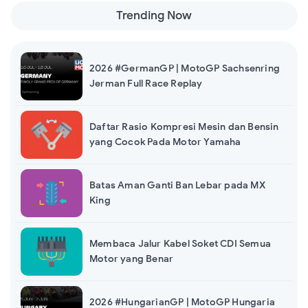
2026 #CzechGP | MotoGP Brno Full Race Video
Trending Now
Replay
2026 #GermanGP | MotoGP Sachsenring
Jerman Full Race Replay
Daftar Rasio Kompresi Mesin dan Bensin
yang Cocok Pada Motor Yamaha
Batas Aman Ganti Ban Lebar pada MX
King
Membaca Jalur Kabel Soket CDI Semua
Motor yang Benar
2026 #HungarianGP | MotoGP Hungaria