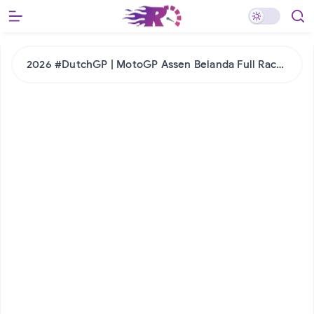
2026 #GermanGP | MotoGP Sachsenring Jerman Full Race Replay
2026 #DutchGP | MotoGP Assen Belanda Full Race Replay
2026 #CzechGP | MotoGP Brno Full Race Video Replay
2026 #HungarianGP | MotoGP Hungaria Full Race Replay
2026 #ItalianGP | MotoGP Mugello Italia Full Race Replay
2026 #CatalanGP | MotoGP Catalunya Full Race Video Replay
2026 #FrenchGP | MotoGP Prancis Full Race Replay
2026 #SpanishGP | MotoGP Spanyol Jerez Full Race Replay
2026 #AmericasGP | MotoGP Amerika Full Race Replay