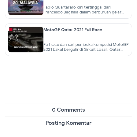
Fabio Quartararo kini tertinggal dari
Francesco Bagnaia dalam perburuan gelar
juara dunia MotoGP 2022.Tapi, pembalap
Yamaha itu nyatanya masih belum
MotoGP Qatar 2021 Full Race
Full race dan seri pembuka kompetisi MotoGP
2021 bakal bergulir di Sirkuit Losail, Qatar
sepanjang akhir pekan ini, 26-28 Maret
2021.GP Qatar pertama
0 Comments
Posting Komentar