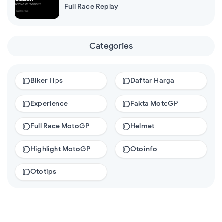
Full Race Replay
Categories
Biker Tips
Daftar Harga
Experience
Fakta MotoGP
Full Race MotoGP
Helmet
Highlight MotoGP
Otoinfo
Ototips