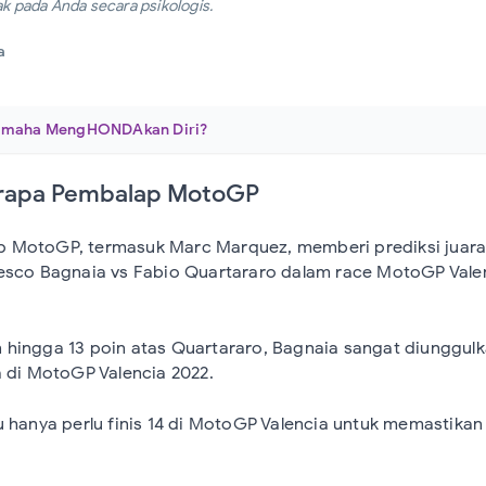
ak pada Anda secara psikologis.
a
amaha MengHONDAkan Diri?
erapa Pembalap MotoGP
 MotoGP, termasuk Marc Marquez, memberi prediksi juar
esco Bagnaia vs Fabio Quartararo dalam race MotoGP Vale
.
hingga 13 poin atas Quartararo, Bagnaia sangat diunggul
a di MotoGP Valencia 2022.
 hanya perlu finis 14 di MotoGP Valencia untuk memastikan