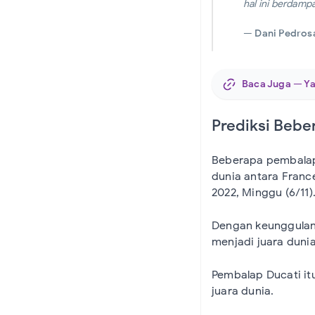
hal ini berdamp
—
Dani Pedros
Baca Juga —
Y
Prediksi Beb
Beberapa pembalap
dunia antara Franc
2022, Minggu (6/11)
Dengan keunggulan 
menjadi juara duni
Pembalap Ducati itu
juara dunia.