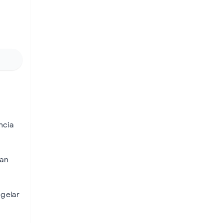
a
ncia
kan
 gelar