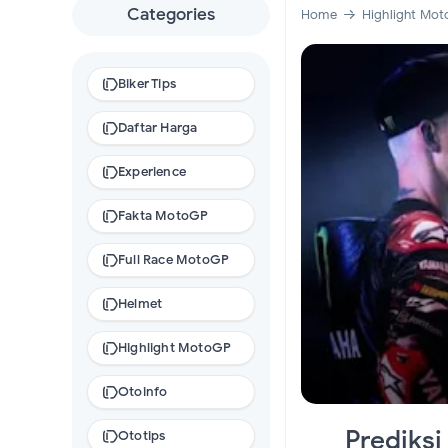
2
Categories
Home
Highlight Mo
2
Biker Tips
Daftar Harga
Experience
Fakta MotoGP
Full Race MotoGP
Helmet
Highlight MotoGP
Otoinfo
Prediksi
Ototips