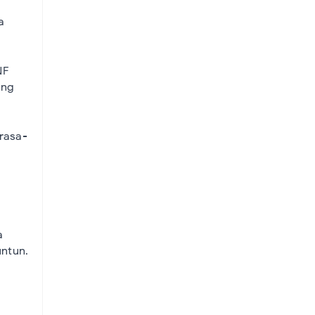
a
NF
ang
rasa-
a
untun.