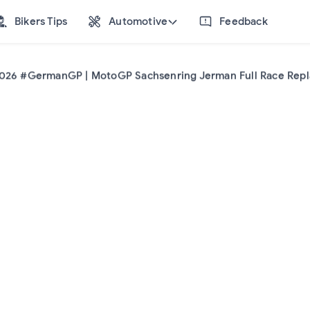
Bikers Tips
Automotive
Feedback
026 #BritishGP | MotoGP Inggris Full Race Replay
026 #GermanGP | MotoGP Sachsenring Jerman Full Race Repl
026 #DutchGP | MotoGP Assen Belanda Full Race Replay
026 #CzechGP | MotoGP Brno Full Race Video Replay
026 #HungarianGP | MotoGP Hungaria Full Race Replay
026 #ItalianGP | MotoGP Mugello Italia Full Race Replay
026 #CatalanGP | MotoGP Catalunya Full Race Video Replay
026 #FrenchGP | MotoGP Prancis Full Race Replay