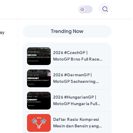
2026 #BritishGP | MotoGP Inggris Full
Trending Now
ay
Race Replay
2026 #CzechGP |
MotoGP Brno Full Race
Video Replay
2026 #GermanGP |
MotoGP Sachsenring
Jerman Full Race Replay
2026 #HungarianGP |
MotoGP Hungaria Full
Race Replay
Daftar Rasio Kompresi
Mesin dan Bensin yang
Cocok Pada Motor