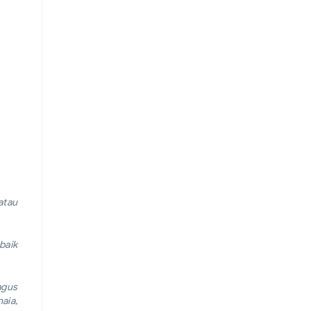
atau
baik
agus
aia,