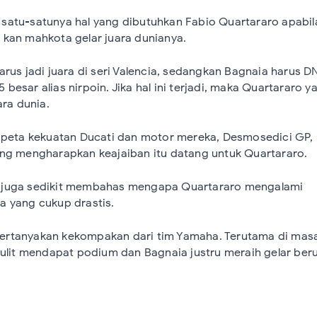
atu-satunya hal yang dibutuhkan Fabio Quartararo apabil
kan mahkota gelar juara dunianya.
rus jadi juara di seri Valencia, sedangkan Bagnaia harus D
15 besar alias nirpoin. Jika hal ini terjadi, maka Quartararo y
ara dunia.
 peta kekuatan Ducati dan motor mereka, Desmosedici GP, 
ng mengharapkan keajaiban itu datang untuk Quartararo.
osa juga sedikit membahas mengapa Quartararo mengalami
 yang cukup drastis.
rtanyakan kekompakan dari tim Yamaha. Terutama di mas
sulit mendapat podium dan Bagnaia justru meraih gelar ber