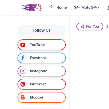
Home
MotoGP
2
For You
2
Follow Us
2
YouTube
2
Facebook
2
Instagram
2
Pinterest
2
Blogger
2