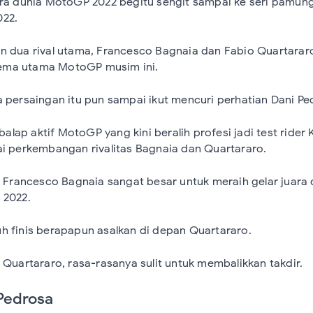
ara dunia MotoGP 2022 begitu sengit sampai ke seri pamun
022.
n dua rival utama, Francesco Bagnaia dan Fabio Quartarar
ema utama MotoGP musim ini.
a persaingan itu pun sampai ikut mencuri perhatian Dani Pe
lap aktif MotoGP yang kini beralih profesi jadi test rider
ai perkembangan rivalitas Bagnaia dan Quartararo.
s Francesco Bagnaia sangat besar untuk meraih gelar juara 
 2022.
h finis berapapun asalkan di depan Quartararo.
 Quartararo, rasa-rasanya sulit untuk membalikkan takdir.
 Pedrosa