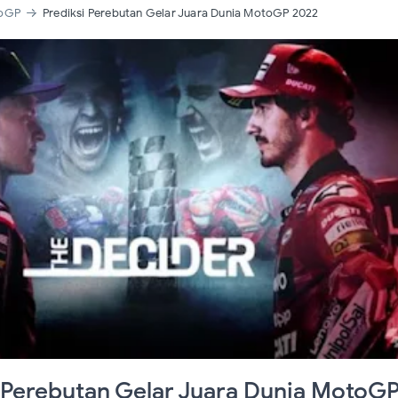
026 #SpanishGP | MotoGP Spanyol Jerez Full Race Replay
toGP
Prediksi Perebutan Gelar Juara Dunia MotoGP 2022
026 #AmericasGP | MotoGP Amerika Full Race Replay
 Perebutan Gelar Juara Dunia MotoG